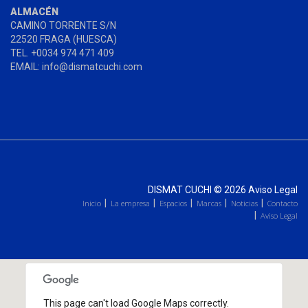
ALMACÉN
CAMINO TORRENTE S/N
22520 FRAGA (HUESCA)
TEL. +0034 974 471 409
EMAIL: info@dismatcuchi.com
DISMAT CUCHI
© 2026
Aviso Legal
Inicio
La empresa
Espacios
Marcas
Noticias
Contacto
Aviso Legal
This page can't load Google Maps correctly.