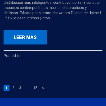
distribución más inteligentes, contribuyendo así a construir
espacios contemporáneos mucho más prácticos y
diáfanos. Pásate por nuestro showroom Dismat de Jaime I
· 21 y lo descubrimos juntos
LEER MÁS
Posted in
P
1
2
3
…
15
»
A