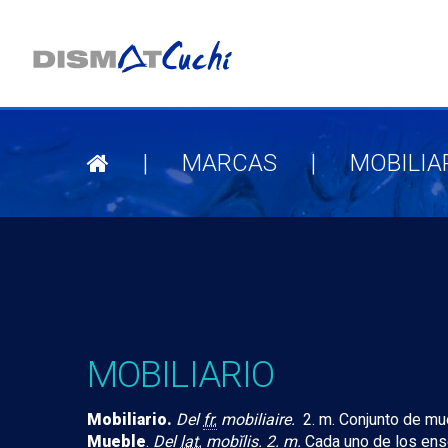
|
MARCAS
|
MOBILIA
MOBILIARIO
Mobiliario.
Del
fr.
mobiliaire.
2. m. Conjunto de mu
Mueble
.
Del
lat.
mobĭlis. 2. m.
Cada uno de los ens