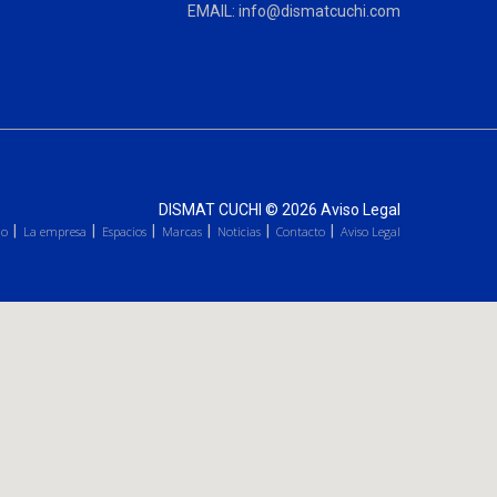
EMAIL: info@dismatcuchi.com
DISMAT CUCHI
© 2026
Aviso Legal
io
La empresa
Espacios
Marcas
Noticias
Contacto
Aviso Legal