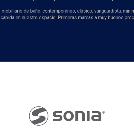
 mobiliario de baño: contemporáneo, clásico, vanguardista, min
n cabida en nuestro espacio. Primeras marcas a muy buenos prec